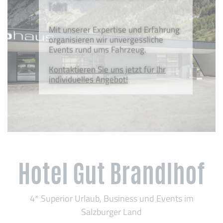
Fahrt
Mit unserer Expertise und Erfahrung
organisieren wir unvergessliche
Events rund ums Fahrzeug.
Kontaktieren Sie uns jetzt für Ihr
individuelles Angebot!
Hotel Gut Brandlhof
4* Superior Urlaub, Business und Events im
Salzburger Land