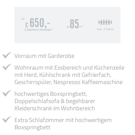
ab
650,-
85
€
2
ab
m
max
6 Gäste
2 Nächte/4 Personen*
Vorraum mit Garderobe
Wohnraum mit Essbereich und Küchenzeile
mit Herd, Kühlschrank mit Gefrierfach,
Geschirrspüler, Nespresso Kaffeemaschine
hochwertiges Boxspringbett,
Doppelschlafsofa & begehbarer
Kleiderschrank im Wohnbereich
Extra Schlafzimmer mit hochwertigem
Boxspringbett