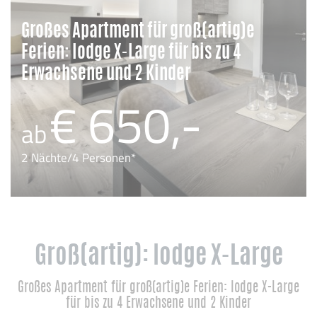
Großes Apartment für groß(artig)e
Ferien: lodge X-Large für bis zu 4
Erwachsene und 2 Kinder
€ 650,-
ab
2 Nächte/4 Personen*
Groß(artig): lodge X-Large
Großes Apartment für groß(artig)e Ferien: lodge X-Large
für bis zu 4 Erwachsene und 2 Kinder