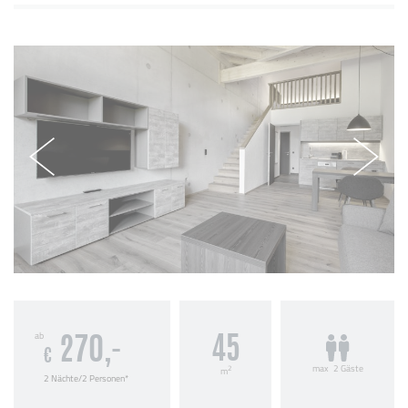
ab
45
270,-
€
max
2 Gäste
2
m
2 Nächte/2 Personen*